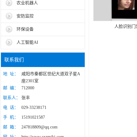
农业机器人
安防监控
人脸识别门
环保设备
人工智能AI
联系我们
地 址：
咸阳市秦都区世纪大道双子星A
座2301室
邮 编：
712000
联系人：
张丰
电 话：
029-33238171
手 机：
15191021587
邮 箱：
247818809@qq.com
网 址：
http://www.sxzmjkj.com