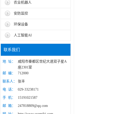
农业机器人
安防监控
环保设备
人工智能AI
联系我们
地 址：
咸阳市秦都区世纪大道双子星A
座2301室
邮 编：
712000
联系人：
张丰
电 话：
029-33238171
手 机：
15191021587
邮 箱：
247818809@qq.com
网 址：
http://www.sxzmjkj.com