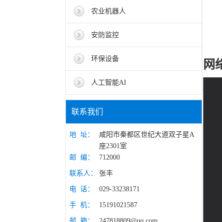
农业机器人
安防监控
环保设备
网
人工智能AI
联系我们
地 址：
咸阳市秦都区世纪大道双子星A
座2301室
邮 编：
712000
联系人：
张丰
电 话：
029-33238171
手 机：
15191021587
邮 箱：
247818809@qq.com