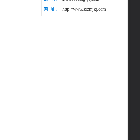
网 址：
http://www.sxzmjkj.com