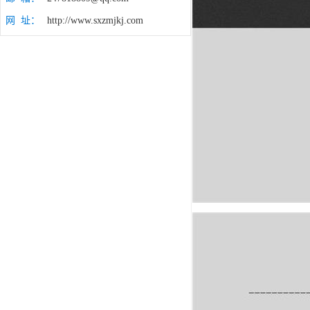
网 址：
http://www.sxzmjkj.com