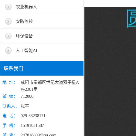
农业机器人
安防监控
环保设备
人工智能AI
联系我们
地 址：
咸阳市秦都区世纪大道双子星A
座2301室
邮 编：
712000
联系人：
张丰
电 话：
029-33238171
手 机：
15191021587
邮 箱：
247818809@qq.com